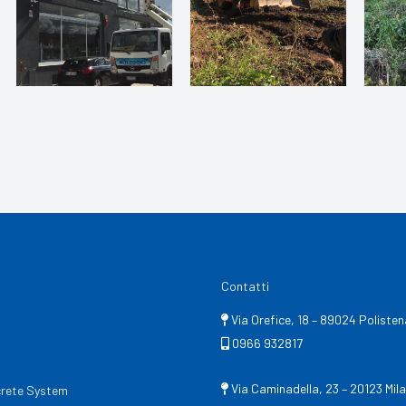
Contatti
Via Orefice, 18 – 89024 Poliste
0966 932817
Via Caminadella, 23 – 20123 Mila
rete System